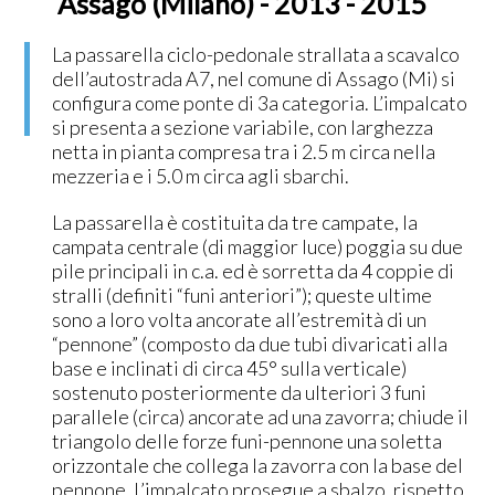
Assago (Milano) - 2013 - 2015
La passarella ciclo-pedonale strallata a scavalco
dell’autostrada A7, nel comune di Assago (Mi) si
configura come ponte di 3a categoria. L’impalcato
si presenta a sezione variabile, con larghezza
netta in pianta compresa tra i 2.5 m circa nella
mezzeria e i 5.0 m circa agli sbarchi.
La passarella è costituita da tre campate, la
campata centrale (di maggior luce) poggia su due
pile principali in c.a. ed è sorretta da 4 coppie di
stralli (definiti “funi anteriori”); queste ultime
sono a loro volta ancorate all’estremità di un
“pennone” (composto da due tubi divaricati alla
base e inclinati di circa 45° sulla verticale)
sostenuto posteriormente da ulteriori 3 funi
parallele (circa) ancorate ad una zavorra; chiude il
triangolo delle forze funi-pennone una soletta
orizzontale che collega la zavorra con la base del
pennone. L’impalcato prosegue a sbalzo, rispetto