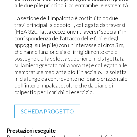
alle due pile principali, ad entrambe le estremità.
La sezione dell’impalcato è costituita da due
travi principali a doppio T, collegate da traversi
(HEA 320, fatta eccezione i traversi “speciali” in
corrispondenza dell’attacco delle funi e degli
appoggi sulle pile) con un interasse di circa 3 m,
che hanno funzione sia di irrigidimento che di
sostegno della soletta superiore in cls (gettata
su lamiera grecata collaborante) e collegata alle
membrature mediante pioli in acciaio. La soletta
in cls funge da controvento nel piano orizzontale
dell’intero impalcato, oltre che da piano di
calpestio per i carichi di esercizio.
SCHEDA PROGETTO
Prestazioni eseguite