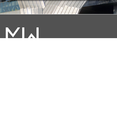
ADDRESS
via Tizzano 46/2
40033 Casalecchio di Reno
Bologna - Italia
PHONE
Tel. +39 051.576232
Fax. +39 051.576006
E-MAIL