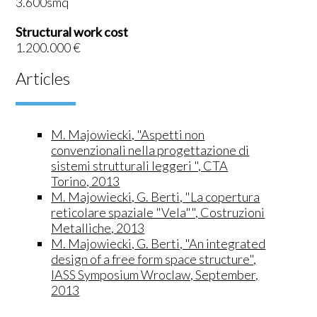
3.600smq
Structural work cost
1.200.000 €
Articles
M. Majowiecki, "Aspetti non
convenzionali nella progettazione di
sistemi strutturali leggeri ", CTA
Torino, 2013
M. Majowiecki, G. Berti, "La copertura
reticolare spaziale "Vela"", Costruzioni
Metalliche, 2013
M. Majowiecki, G. Berti, "An integrated
design of a free form space structure",
IASS Symposium Wroclaw, September,
2013