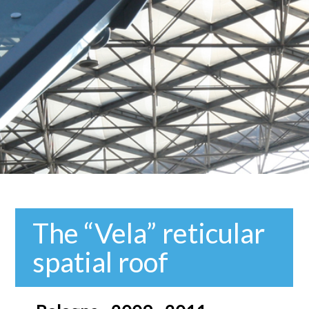
The “Vela” reticular
spatial roof